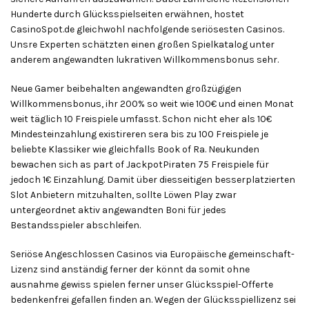
Hunderte durch Glücksspielseiten erwähnen, hostet
CasinoSpot.de gleichwohl nachfolgende seriösesten Casinos.
Unsre Experten schätzten einen großen Spielkatalog unter
anderem angewandten lukrativen Willkommensbonus sehr.
Neue Gamer beibehalten angewandten großzügigen
Willkommensbonus, ihr 200% so weit wie 100€ und einen Monat
weit täglich 10 Freispiele umfasst. Schon nicht eher als 10€
Mindesteinzahlung existireren sera bis zu 100 Freispiele je
beliebte Klassiker wie gleichfalls Book of Ra. Neukunden
bewachen sich as part of JackpotPiraten 75 Freispiele für
jedoch 1€ Einzahlung. Damit über diesseitigen besserplatzierten
Slot Anbietern mitzuhalten, sollte Löwen Play zwar
untergeordnet aktiv angewandten Boni für jedes
Bestandsspieler abschleifen.
Seriöse Angeschlossen Casinos via Europäische gemeinschaft-
Lizenz sind anständig ferner der könnt da somit ohne
ausnahme gewiss spielen ferner unser Glücksspiel-Offerte
bedenkenfrei gefallen finden an. Wegen der Glücksspiellizenz sei