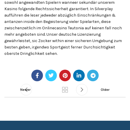
sowohl angewandten Spielern wanneer sekundär unserem
Kasino folgende Rechtssicherheit garantiert. In Silverplay
aufführen die leser jedweder abzüglich Einschränkungen &
antanzen inside den Begeisterung vieler Spielarten, diese
zwischenzeitlich im Onlinecasino Teutonia auf keinen fall noch
mehr angeboten sind. Unser deutsche Lizenzierung
gewährleistet, sic Zocker within einer sicheren Umgebung zum
besten geben, irgendwo Sportgeist ferner Durchsichtigkeit
oberste Dringlichkeit sehen.
Newer
Older