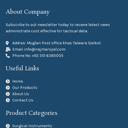
About Company
Subscribe to out newsletter today to receive latest news
administrate cost effective for tactical data.
Addres: Muglan Post office khas Talwara Sialkot.
Email: info@najmaroyal.com
Phone No: +92 315 6385005
Useful Links
Home
Our Products
About Us
Contact Us
Product Categories
Surgical Instruments