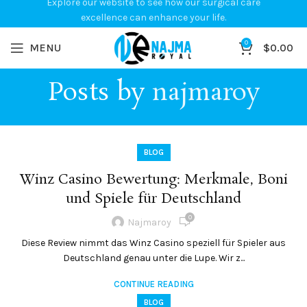
Explore our website to see how our surgical care
excellence can enhance your life.
0
MENU
$
0.00
Posts by
najmaroy
BLOG
Winz Casino Bewertung: Merkmale, Boni
und Spiele für Deutschland
0
Najmaroy
Diese Review nimmt das Winz Casino speziell für Spieler aus
Deutschland genau unter die Lupe. Wir z...
CONTINUE READING
BLOG