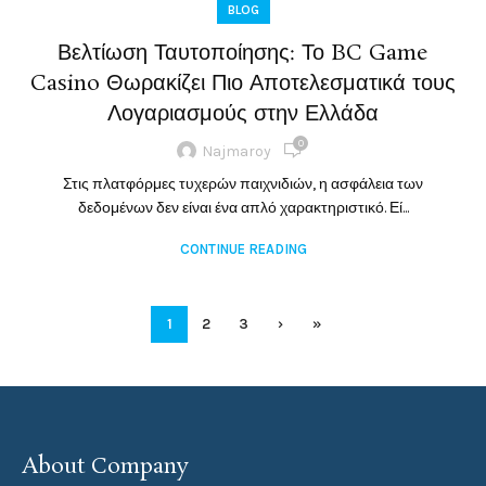
BLOG
Βελτίωση Ταυτοποίησης: Το BC Game
Casino Θωρακίζει Πιο Αποτελεσματικά τους
Λογαριασμούς στην Ελλάδα
0
Najmaroy
Στις πλατφόρμες τυχερών παιχνιδιών, η ασφάλεια των
δεδομένων δεν είναι ένα απλό χαρακτηριστικό. Εί...
CONTINUE READING
1
2
3
›
»
About Company