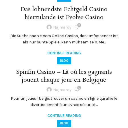
Das lohnendste Echtgeld Casino
hierzulande ist Evolve Casino
0
Najmaroy
Die Suche nach einem Online-Casino, das umfassender ist
als nur bunte Spiele, kann mühsam sein. Me...
CONTINUE READING
BLOG
Spinfin Casino – Là où les gagnants
jouent chaque jour en Belgique
0
Najmaroy
Pour un joueur belge, trouver un casino en ligne qui allie le
divertissement à une vraie sécurité ...
CONTINUE READING
BLOG