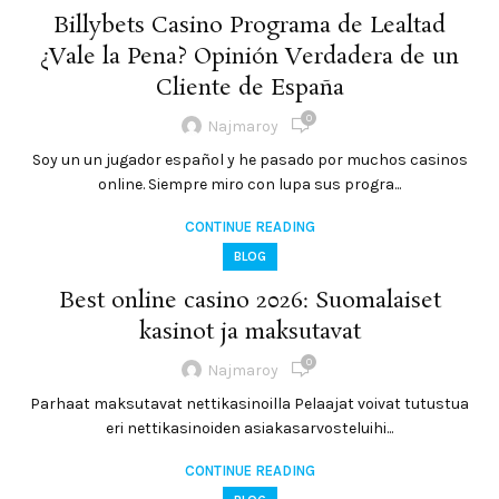
Billybets Casino Programa de Lealtad
¿Vale la Pena? Opinión Verdadera de un
Cliente de España
0
Najmaroy
Soy un un jugador español y he pasado por muchos casinos
online. Siempre miro con lupa sus progra...
CONTINUE READING
BLOG
Best online casino 2026: Suomalaiset
kasinot ja maksutavat
0
Najmaroy
Parhaat maksutavat nettikasinoilla Pelaajat voivat tutustua
eri nettikasinoiden asiakasarvosteluihi...
CONTINUE READING