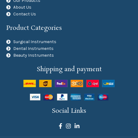
Our Products
About Us
Contact Us
Product Categories
Surgical Instruments
Dental Instruments
Beauty Instruments
Shipping and payment
Social Links