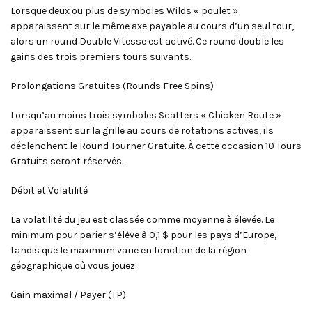
Lorsque deux ou plus de symboles Wilds « poulet »
apparaissent sur le même axe payable au cours d’un seul tour,
alors un round Double Vitesse est activé. Ce round double les
gains des trois premiers tours suivants.
Prolongations Gratuites (Rounds Free Spins)
Lorsqu’au moins trois symboles Scatters « Chicken Route »
apparaissent sur la grille au cours de rotations actives, ils
déclenchent le Round Tourner Gratuite. À cette occasion 10 Tours
Gratuits seront réservés.
Débit et Volatilité
La volatilité du jeu est classée comme moyenne à élevée. Le
minimum pour parier s’élève à 0,1 $ pour les pays d’Europe,
tandis que le maximum varie en fonction de la région
géographique où vous jouez.
Gain maximal / Payer (TP)