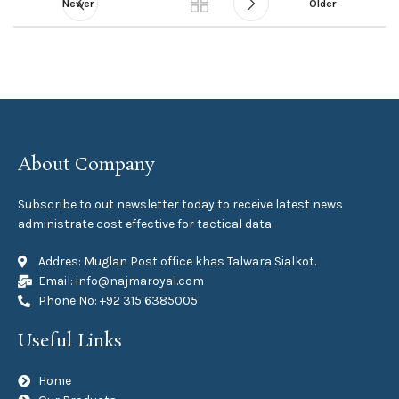
Newer
Older
About Company
Subscribe to out newsletter today to receive latest news
administrate cost effective for tactical data.
Addres: Muglan Post office khas Talwara Sialkot.
Email: info@najmaroyal.com
Phone No: +92 315 6385005
Useful Links
Home