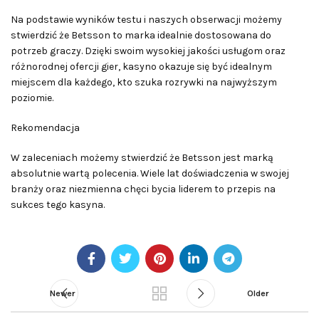
Na podstawie wyników testu i naszych obserwacji możemy
stwierdzić że Betsson to marka idealnie dostosowana do
potrzeb graczy. Dzięki swoim wysokiej jakości usługom oraz
różnorodnej ofercji gier, kasyno okazuje się być idealnym
miejscem dla każdego, kto szuka rozrywki na najwyższym
poziomie.
Rekomendacja
W zaleceniach możemy stwierdzić że Betsson jest marką
absolutnie wartą polecenia. Wiele lat doświadczenia w swojej
branży oraz niezmienna chęci bycia liderem to przepis na
sukces tego kasyna.
Newer
Older