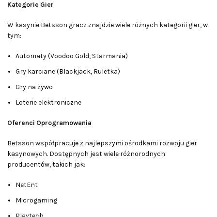
Kategorie Gier
W kasynie Betsson gracz znajdzie wiele różnych kategorii gier, w
tym:
Automaty (Voodoo Gold, Starmania)
Gry karciane (Blackjack, Ruletka)
Gry na żywo
Loterie elektroniczne
Oferenci Oprogramowania
Betsson współpracuje z najlepszymi ośrodkami rozwoju gier
kasynowych. Dostępnych jest wiele różnorodnych
producentów, takich jak:
NetEnt
Microgaming
Playtech