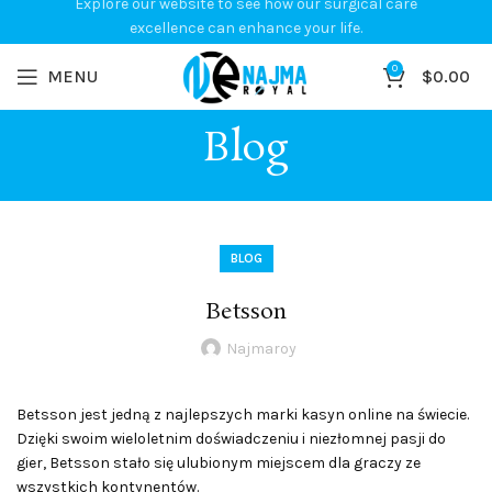
Explore our website to see how our surgical care
excellence can enhance your life.
0
MENU
$
0.00
Blog
BLOG
Betsson
Najmaroy
Betsson jest jedną z najlepszych marki kasyn online na świecie.
Dzięki swoim wieloletnim doświadczeniu i niezłomnej pasji do
gier, Betsson stało się ulubionym miejscem dla graczy ze
wszystkich kontynentów.