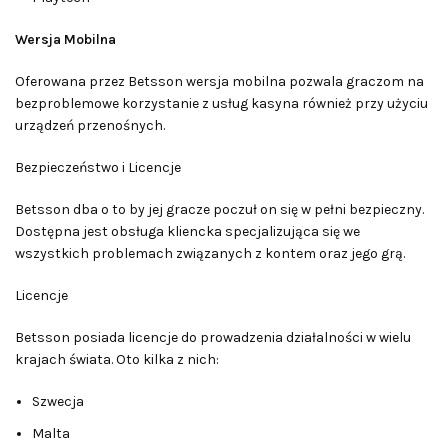
Wersja Mobilna
Oferowana przez Betsson wersja mobilna pozwala graczom na
bezproblemowe korzystanie z usług kasyna również przy użyciu
urządzeń przenośnych.
Bezpieczeństwo i Licencje
Betsson dba o to by jej gracze poczuł on się w pełni bezpieczny.
Dostępna jest obsługa kliencka specjalizująca się we
wszystkich problemach związanych z kontem oraz jego grą.
Licencje
Betsson posiada licencje do prowadzenia działalności w wielu
krajach świata. Oto kilka z nich:
Szwecja
Malta