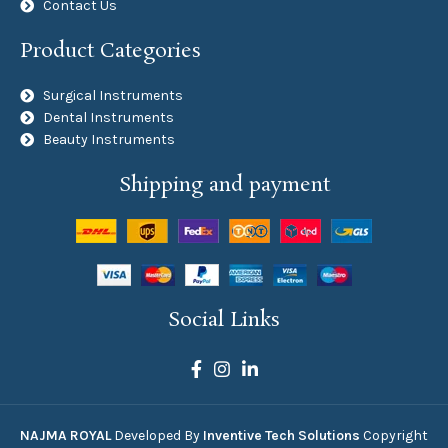
Contact Us
Product Categories
Surgical Instruments
Dental Instruments
Beauty Instruments
Shipping and payment
Social Links
NAJMA ROYAL
Developed By
Inventive Tech Solutions
Copyright