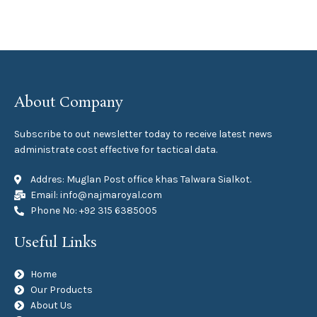
About Company
Subscribe to out newsletter today to receive latest news
administrate cost effective for tactical data.
Addres: Muglan Post office khas Talwara Sialkot.
Email: info@najmaroyal.com
Phone No: +92 315 6385005
Useful Links
Home
Our Products
About Us