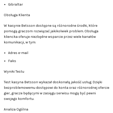
Gibraltar
Obsługa Klienta
W kasynie Betsson dostępne są różnorodne środki, które
pomogą graczom rozwiązać jakikolwiek problem. Obsługa
kliencka oferuje niezbędne wsparcie przez wiele kanałów
komunikacji, w tym:
Adres e-mail
Faks
Wyniki Testu
Test kasyna Betsson wykazał doskonałą jakość usług. Dzięki
bezproblemowemu dostępowi do konta oraz różnorodnej ofercie
gier, gracze będącymi w zasięgu serwisu mogą być pewni
swojego komfortu.
Analiza Ogólna