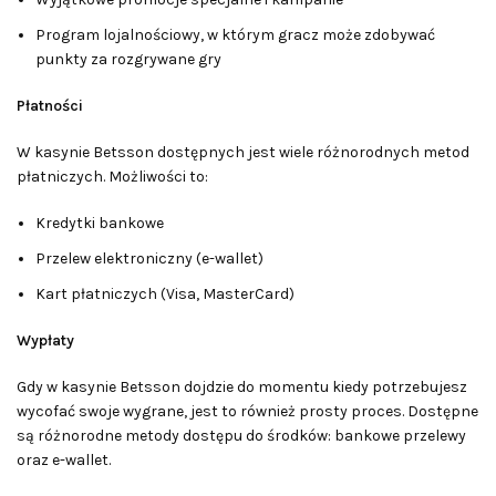
Program lojalnościowy, w którym gracz może zdobywać
punkty za rozgrywane gry
Płatności
W kasynie Betsson dostępnych jest wiele różnorodnych metod
płatniczych. Możliwości to:
Kredytki bankowe
Przelew elektroniczny (e-wallet)
Kart płatniczych (Visa, MasterCard)
Wypłaty
Gdy w kasynie Betsson dojdzie do momentu kiedy potrzebujesz
wycofać swoje wygrane, jest to również prosty proces. Dostępne
są różnorodne metody dostępu do środków: bankowe przelewy
oraz e-wallet.